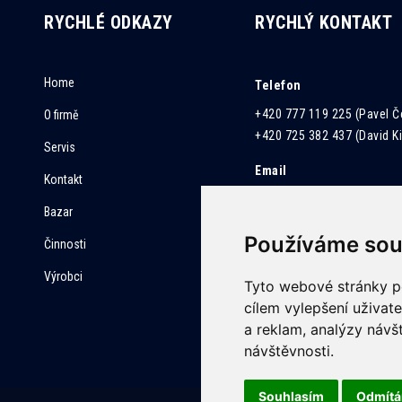
RYCHLÉ ODKAZY
RYCHLÝ KONTAKT
Home
Telefon
+420 777 119 225 (Pavel 
O firmě
+420 725 382 437 (David Kil
Servis
Email
Kontakt
obchod@vak.cz
Bazar
servis@vak.cz
Používáme sou
serviskamer@vak.cz
Činnosti
Výrobci
Tyto webové stránky po
cílem vylepšení uživat
a reklam, analýzy návš
návštěvnosti.
Souhlasím
Odmít