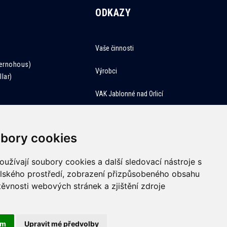
ODKAZY
Vaše činnosti
Černohous)
Výrobci
lar)
VAK Jablonné nad Orlicí
bory cookies
užívají soubory cookies a další sledovací nástroje s
elského prostředí, zobrazení přizpůsobeného obsahu
těvnosti webových stránek a zjištění zdroje
ám
Upravit mé předvolby