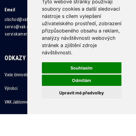
Tyto webové stránky používají
soubory cookies a další sledovací
Email
nástroje s cílem vylepšení
obchod@vak.cz
uživatelského prostředí, zobrazení
servis@vak.cz
přizpůsobeného obsahu a reklam,
serviskamer@vak.cz
analýzy návštěvnosti webových
stránek a zjištění zdroje
návštěvnosti.
ODKAZY
Souhlasím
Vaše činnosti
Odmítám
Výrobci
Upravit mé předvolby
VAK Jablonné nad Orlicí
Copyright © www.kanalizacnitechnika.cz, created by TH SOFT .