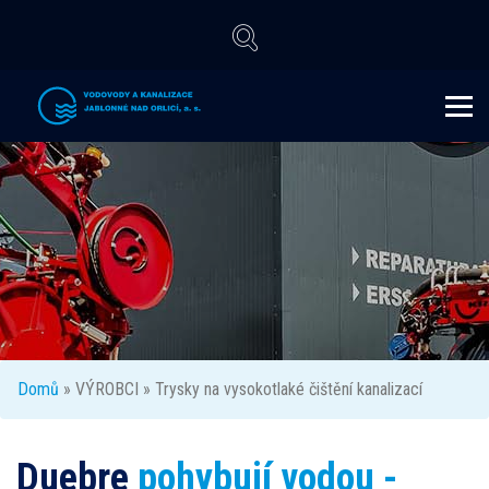
Domů
» VÝROBCI » Trysky na vysokotlaké čištění kanalizací
Duebre
pohybují vodou -