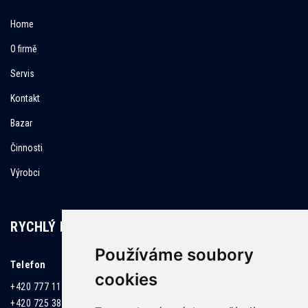
Home
O firmě
Servis
Kontakt
Bazar
Činnosti
Výrobci
RYCHLÝ KONTAKT
Používáme soubory
Telefon
cookies
+420 777 119 225 (Pavel Černohous)
+420 725 382 437 (David Killar)