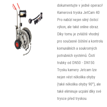
dokumentujte v jedné operaci!
Kamerová tryska JetCam 40
Pro nabízí nejen silný čisticí
výkon, ale také online obraz.
Díky tomu je zvláště vhodný
pro současné čištění a kontrolu
komunálních a soukromých
potrubních systémů. Čistí
trubky od DN50 - DN150.
Trysku kamery Jetcam lze
nejen vést několika ohyby
(také několika ohyby 90°), ale
také eliminuje ucpání díky své
trysce před tryskou.