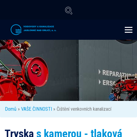
Domů
»
VAŠE ČINNOSTI
» Čištění venkovních kanalizací
Tryska
s kamerou - tlaková