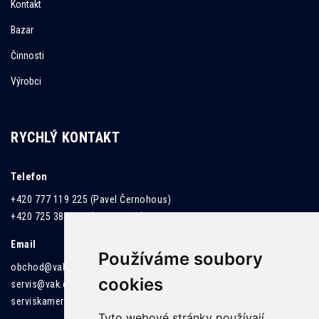
Kontakt
Bazar
Činnosti
Výrobci
RYCHLÝ KONTAKT
Telefon
+420 777 119 225 (Pavel Černohous)
+420 725 382 437 (David Killar)
Email
Používáme soubory
obchod@vak.cz
cookies
servis@vak.cz
serviskamer@vak.cz
Tyto webové stránky používají