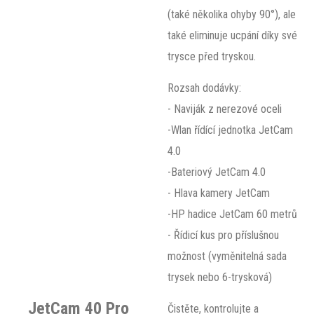
(také několika ohyby 90°), ale
také eliminuje ucpání díky své
trysce před tryskou.
Rozsah dodávky:
- Naviják z nerezové oceli
-Wlan řídící jednotka JetCam
4.0
-Bateriový JetCam 4.0
- Hlava kamery JetCam
-HP hadice JetCam 60 metrů
- Řídicí kus pro příslušnou
možnost (vyměnitelná sada
trysek nebo 6-trysková)
JetCam 40 Pro
Čistěte, kontrolujte a