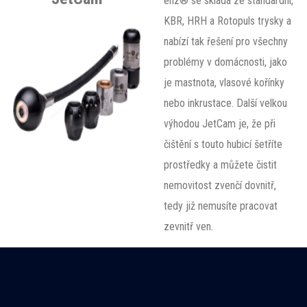
enz® se skládá ze standardní,
KBR, HRH a Rotopuls trysky a
nabízí tak řešení pro všechny
problémy v domácnosti, jako
je mastnota, vlasové kořínky
nebo inkrustace. Další velkou
výhodou JetCam je, že při
čištění s touto hubicí šetříte
prostředky a můžete čistit
nemovitost zvenčí dovnitř,
tedy již nemusíte pracovat
zevnitř ven.