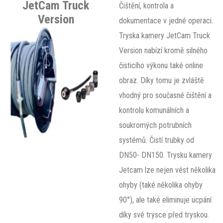
JetCam Truck
Čištění, kontrola a
Version
dokumentace v jedné operaci.
Tryska kamery JetCam Truck
Version nabízí kromě silného
čisticího výkonu také online
obraz. Díky tomu je zvláště
vhodný pro současné čištění a
kontrolu komunálních a
soukromých potrubních
systémů. Čistí trubky od
DN50- DN150. Trysku kamery
Jetcam lze nejen vést několika
ohyby (také několika ohyby
90°), ale také eliminuje ucpání
díky své trysce před tryskou.